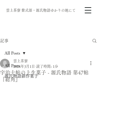
雲上茶寮 ​紫式部・源氏物語ゆかりの地にて
記事
All Posts
雲上茶寮
All Posts
2024年3月1日
読了時間: 1分
宇治十帖の上生菓子 - 源氏物語 第47帖
源氏物語創作菓子
『総角』