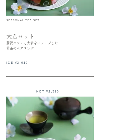
SEASONAL TEA SET
大君セット
贅沢パフェと大君をイメージした
煎茶のペアリング
ICE ¥2,640
HOT
¥2,530