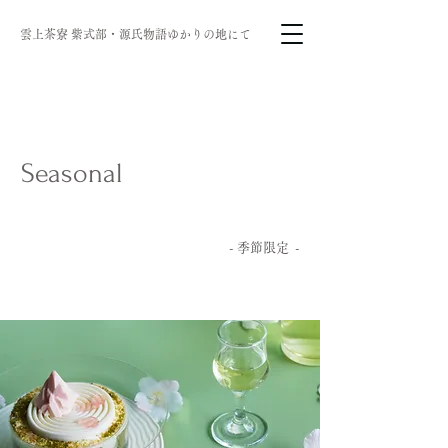
雲上茶寮 ​紫式部・源氏物語ゆかりの地にて
Seasonal
- ​季節限定 -