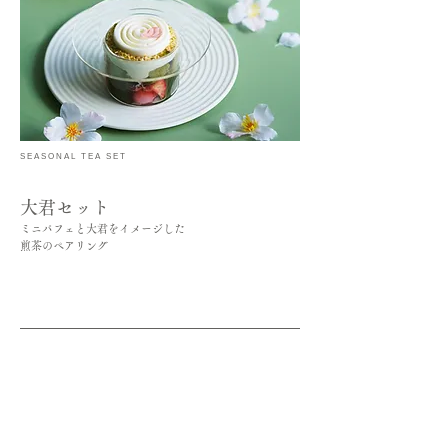
SEASONAL TEA SET
大君セット
ミニパフェと大君をイメージした
煎茶のペアリング
ICE ¥1,980
HOT
¥1,870