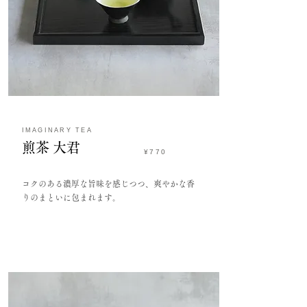
IMAGINARY TEA
​煎茶 大君
¥770​
コクのある濃厚な旨味を感じつつ、爽やかな香
りのまといに包まれます。