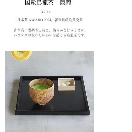
国産烏龍茶 隠龍
¥770
「日本茶 AWARD 2024」審査員奨励賞受賞
香り高い萎凋香と共に、柔らかな甘みと旨味、
バランスの取れた味わいを感じる烏龍茶です。