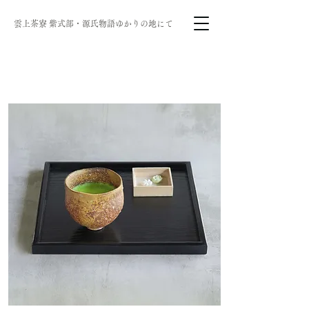
雲上茶寮 ​紫式部・源氏物語ゆかりの地にて