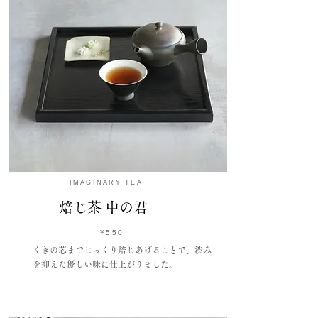
IMAGINARY TEA
​焙じ茶 中の君
¥550
くきの芯までじっくり焙じあげることで、渋み
を抑えた優しい味に仕上がりました。