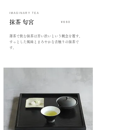
IMAGINARY TEA
​抹茶 匂宮
¥660
​薄茶で飲む抹茶は苦い渋いという概念を覆す、
すっとした風味とまろやかな舌触りの抹茶で
す。