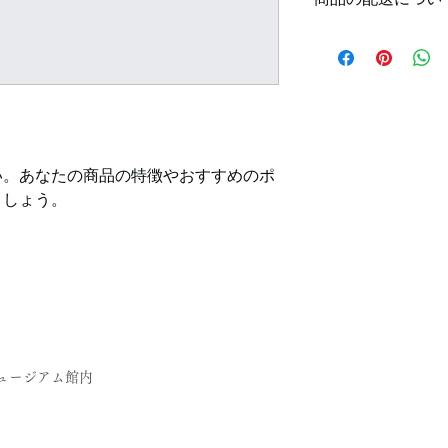
満足しなかった場合
の手順などを説明し
配送地域、料金、所
顧客からの信頼を獲
する情報を入力して
だけます。
とで顧客からの信頼
いただけます。
い。あなたの商品の特徴やおすすめのポ
ましょう。
ミュージアム館内