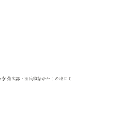
茶寮 ​紫式部・源氏物語ゆかりの地にて