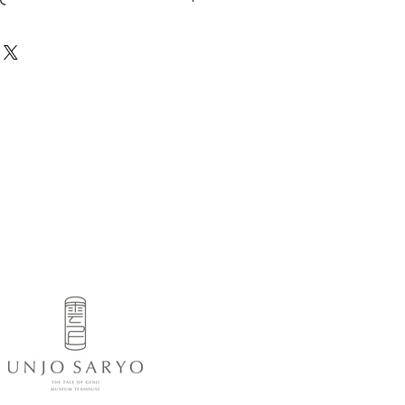
や、不備があった場合に行う手続き
ましょう。内容を明確にすることで
要時間、梱包など、商品の配送に関
得し、安心して商品を購入していた
ください。配送情報を明確にするこ
を獲得し、安心して商品を購入して