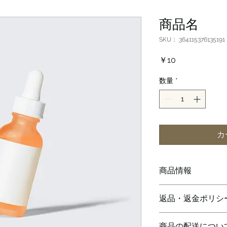
商品名
SKU： 364115376135191
価
￥10
格
数量
*
カ
商品情報
商品の詳細を入力し
返品・返金ポリシ
明に加え、商品の特
しましょう。
返品・返金ポリシー
商品の配送につい